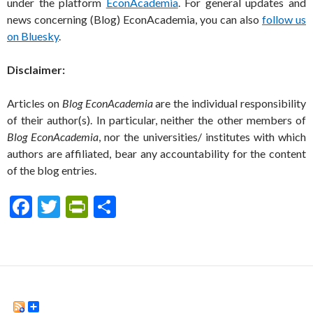
under the platform
EconAcademia
. For general updates and
news concerning (Blog) EconAcademia, you can also
follow us
on Bluesky
.
Disclaimer:
Articles on
Blog EconAcademia
are the individual responsibility
of their author(s). In particular, neither the other members of
Blog EconAcademia
, nor the universities/ institutes with which
authors are affiliated, bear any accountability for the content
of the blog entries.
F
T
Pr
S
ac
w
in
h
e
itt
tF
ar
b
er
ri
e
o
e