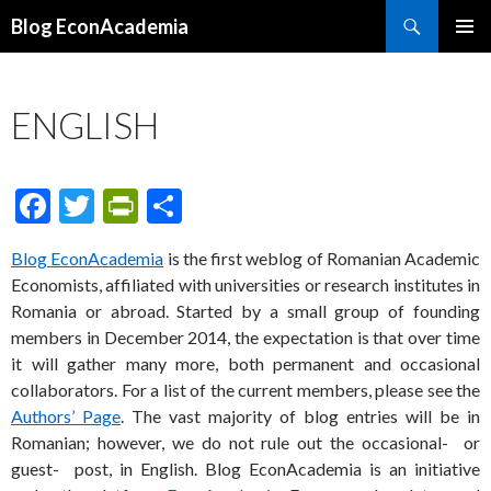
Search
Blog EconAcademia
SKIP
PRIMAR
TO
MENU
CONTENT
ENGLISH
F
T
Pr
S
ac
w
in
h
Blog EconAcademia
is the first weblog of Romanian Academic
e
itt
tF
ar
Economists, affiliated with universities or research institutes in
b
er
ri
e
Romania or abroad. Started by a small group of founding
o
e
members in December 2014, the expectation is that over time
it will gather many more, both permanent and occasional
o
n
collaborators. For a list of the current members, please see the
k
dl
Authors’ Page
. The vast majority of blog entries will be in
y
Romanian; however, we do not rule out the occasional- or
guest- post, in English. Blog EconAcademia is an initiative