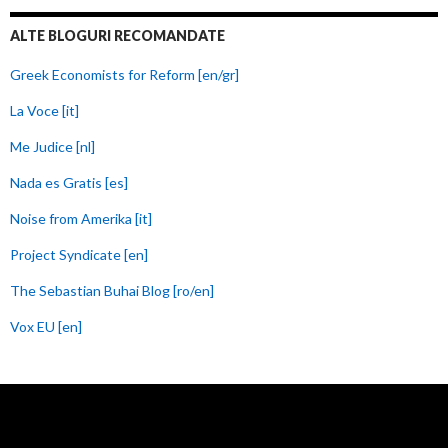
ALTE BLOGURI RECOMANDATE
Greek Economists for Reform [en/gr]
La Voce [it]
Me Judice [nl]
Nada es Gratis [es]
Noise from Amerika [it]
Project Syndicate [en]
The Sebastian Buhai Blog [ro/en]
Vox EU [en]