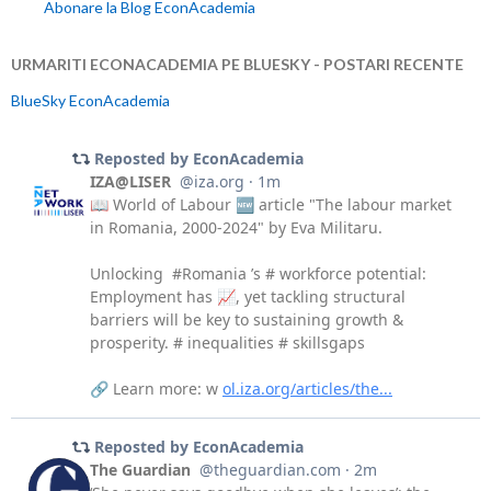
o
n
Abonare la Blog EconAcademia
k
dl
URMARITI ECONACADEMIA PE BLUESKY - POSTARI RECENTE
y
BlueSky EconAcademia