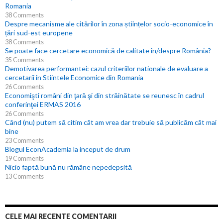
Romania
38 Comments
Despre mecanisme ale citărilor în zona științelor socio-economice în
țări sud-est europene
38 Comments
Se poate face cercetare economică de calitate în/despre România?
35 Comments
Demotivarea performantei: cazul criteriilor nationale de evaluare a
cercetarii in Stiintele Economice din Romania
26 Comments
Economişti români din ţară şi din străinătate se reunesc în cadrul
conferinţei ERMAS 2016
26 Comments
Când (nu) putem să citim cât am vrea dar trebuie să publicăm cât mai
bine
23 Comments
Blogul EconAcademia la inceput de drum
19 Comments
Nicio faptă bună nu rămâne nepedepsită
13 Comments
CELE MAI RECENTE COMENTARII