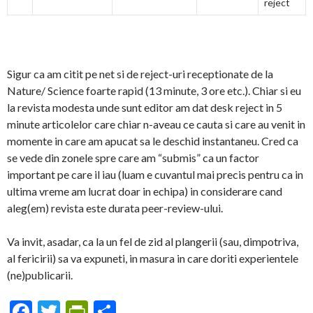
reject
Sigur ca am citit pe net si de reject-uri receptionate de la
Nature/ Science foarte rapid (13 minute, 3 ore etc.). Chiar si eu
la revista modesta unde sunt editor am dat desk reject in 5
minute articolelor care chiar n-aveau ce cauta si care au venit in
momente in care am apucat sa le deschid instantaneu. Cred ca
se vede din zonele spre care am “submis” ca un factor
important pe care il iau (luam e cuvantul mai precis pentru ca in
ultima vreme am lucrat doar in echipa) in considerare cand
aleg(em) revista este durata peer-review-ului.
Va invit, asadar, ca la un fel de zid al plangerii (sau, dimpotriva,
al fericirii) sa va expuneti, in masura in care doriti experientele
(ne)publicarii.
F
T
Pr
S