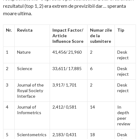
rezultatul (top 1, 2) era extrem de previzibil dar… speranta
moare ultima.
Nr.
Revista
Impact Factor/
Numar zile
Tip
Article
de la
Influence Score
submitere
1
Nature
41,456/ 21,960
2
Desk
reject
2
Science
33,611/ 17,885
6
Desk
reject
3
Journal of the
3,917/ 1,701
2
Desk
Royal Society
reject
Interface
4
Journal of
2,412/ 0,581
14
In
Informetrics
depth
peer
review
5
Scientometrics
2,183/ 0,431
18
Desk