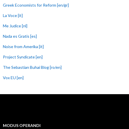
Greek Economists for Reform [en/gr]
La Voce [it]
Me Judice [nl]
Nada es Gratis [es]
Noise from Amerika [it]
Project Syndicate [en]
The Sebastian Buhai Blog [ro/en]
Vox EU [en]
MODUS OPERANDI