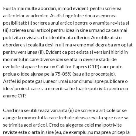
k
dl
y
Exista mai multe abordari, in mod evident, pentru scrierea
articolelor academice. As distinge intre doua asemenea
posibilitati: (i) scrierea unui articol pentru o anumita revista si
(ii) scrierea unui articol pentru idea in sine urmand ca cea mai
potrivita revista sa fie identificata ulterior. Am utilizat si o
abordare si cealalta desi in ultima vreme mai degraba am optat
pentru versiunea (ii). Evident ca pot exista si versiuni hibrid in
momentul in care diverse idei se afla in diverse stadii de
evolutie si apare brusc un Call for Papers (CfP) care poate
prelua o idee ajunsa pe la 75-85% (sau alte procentaje).
Astfel isi poate gasi, uneori, mai usor drumul spre publicare o
idee/ proiect care s-a nimerit sa fie foarte potrivita pentru un
anume CfP.
Cand insa se utilizeaza varianta (ii) de scriere a articolelor se
ajunge la momentul la care trebuie aleasa revista spre care sa
se trimita acel articol. Cred ca alegerea celei mai potrivite
reviste este o arta in sine (eu, de exemplu, nu ma prea pricep la