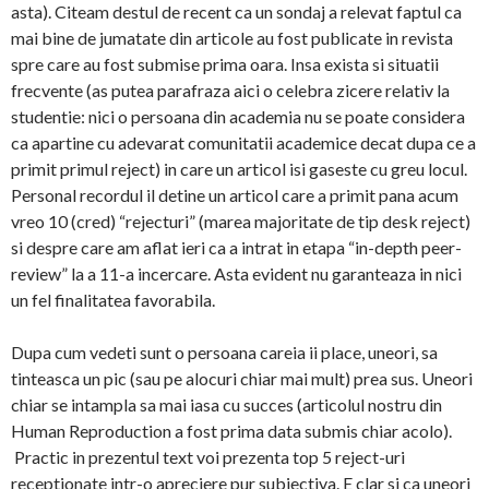
asta). Citeam destul de recent ca un sondaj a relevat faptul ca
mai bine de jumatate din articole au fost publicate in revista
spre care au fost submise prima oara. Insa exista si situatii
frecvente (as putea parafraza aici o celebra zicere relativ la
studentie: nici o persoana din academia nu se poate considera
ca apartine cu adevarat comunitatii academice decat dupa ce a
primit primul reject) in care un articol isi gaseste cu greu locul.
Personal recordul il detine un articol care a primit pana acum
vreo 10 (cred) “rejecturi” (marea majoritate de tip desk reject)
si despre care am aflat ieri ca a intrat in etapa “in-depth peer-
review” la a 11-a incercare. Asta evident nu garanteaza in nici
un fel finalitatea favorabila.
Dupa cum vedeti sunt o persoana careia ii place, uneori, sa
tinteasca un pic (sau pe alocuri chiar mai mult) prea sus. Uneori
chiar se intampla sa mai iasa cu succes (articolul nostru din
Human Reproduction a fost prima data submis chiar acolo).
Practic in prezentul text voi prezenta top 5 reject-uri
receptionate intr-o apreciere pur subiectiva. E clar si ca uneori