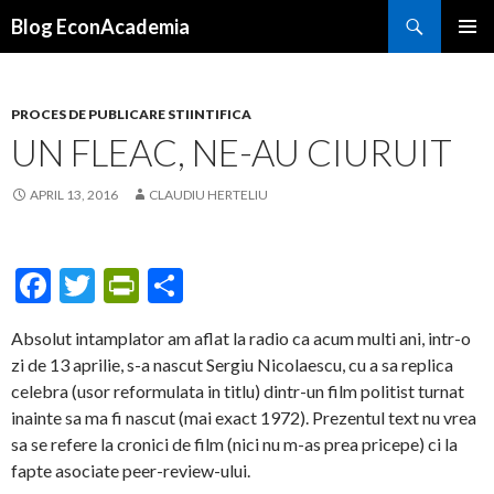
Search
Blog EconAcademia
SKIP
PRIMAR
TO
MENU
CONTENT
PROCES DE PUBLICARE STIINTIFICA
UN FLEAC, NE-AU CIURUIT
APRIL 13, 2016
CLAUDIU HERTELIU
F
T
Pr
S
ac
w
in
h
Absolut intamplator am aflat la radio ca acum multi ani, intr-o
e
itt
tF
ar
zi de 13 aprilie, s-a nascut Sergiu Nicolaescu, cu a sa replica
b
er
ri
e
celebra (usor reformulata in titlu) dintr-un film politist turnat
o
e
inainte sa ma fi nascut (mai exact 1972). Prezentul text nu vrea
sa se refere la cronici de film (nici nu m-as prea pricepe) ci la
o
n
fapte asociate peer-review-ului.