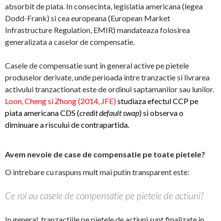
absorbit de piata. In consecinta, legislatia americana (legea
Dodd-Frank) si cea europeana (European Market
Infrastructure Regulation, EMIR) mandateaza folosirea
generalizata a caselor de compensatie.
Casele de compensatie sunt in general active pe pietele
produselor derivate, unde perioada intre tranzactie si livrarea
activului tranzactionat este de ordinul saptamanilor sau lunilor.
Loon, Cheng si Zhong (2014, JFE)
studiaza efectul CCP pe
piata americana CDS (
credit default swap
) si observa o
diminuare a riscului de contrapartida.
Avem nevoie de case de compensatie pe toate pietele?
O intrebare cu raspuns mult mai putin transparent este:
Ce rol au casele de compensatie pe pietele de actiuni?
In general, tranzactiile pe pietele de actiuni sunt finalizate in