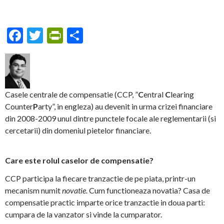
F
T
Pr
S
ac
w
in
h
e
itt
tF
ar
b
er
ri
e
o
e
Casele centrale de compensatie (CCP, ”
C
entral
C
learing
Counter
P
arty”, in engleza) au devenit in urma crizei financiare
o
n
din 2008-2009 unul dintre punctele focale ale reglementarii (si
k
dl
cercetarii) din domeniul pietelor financiare.
y
Care este rolul caselor de compensatie?
CCP participa la fiecare tranzactie de pe piata, printr-un
mecanism numit
novatie.
Cum functioneaza novatia? Casa de
compensatie practic imparte orice tranzactie in doua parti:
cumpara de la vanzator si vinde la cumparator.