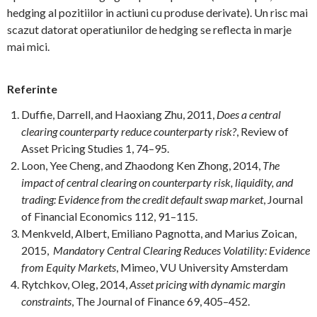
hedging al pozitiilor in actiuni cu produse derivate). Un risc mai
scazut datorat operatiunilor de hedging se reflecta in marje
mai mici.
Referinte
Duffie, Darrell, and Haoxiang Zhu, 2011,
Does a central
clearing counterparty reduce counterparty risk?
, Review of
Asset Pricing Studies 1, 74–95.
Loon, Yee Cheng, and Zhaodong Ken Zhong, 2014,
The
impact of central clearing on counterparty risk, liquidity, and
trading: Evidence from the credit default swap market
, Journal
of Financial Economics 112, 91–115.
Menkveld, Albert, Emiliano Pagnotta, and Marius Zoican,
2015,
Mandatory Central Clearing Reduces Volatility:
Evidence
from Equity Markets
, Mimeo, VU University Amsterdam
Rytchkov, Oleg, 2014,
Asset pricing with dynamic margin
constraints
, The Journal of Finance 69, 405–452.