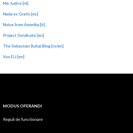
Me Judice [nl]
Nada es Gratis [es]
Noise from Amerika [it]
Project Syndicate [en]
The Sebastian Buhai Blog [ro/en]
Vox EU [en]
MODUS OPERANDI
Reguli de functionare