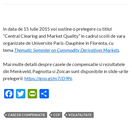
In data de 15 Iulie 2015 voi sustine o prelegere cu titlul
“Central Clearing and Market Quality” in cadrul scolii de vara
organizate de Universite Paris-Dauphine in Florenta, cu
tema
Thematic Semester on Commodity Derivatives Markets
.
Mai multe detalii despre casele de compensatie si rezultatele
din Menkveld, Pagnotta si Zoican sunt disponibile in slide-urile
prelegerii:
https://goo.gl/m7JD9N
.
F
T
Pr
S
ac
w
in
h
e
itt
tF
ar
CASE DE COMPENSATIE
CCP
VOLATILITATE
b
er
ri
e
o
e