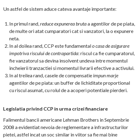
Un astfel de sistem aduce cateva avantaje importante:
In primul rand,
reduce expunerea bruta
a agentilor de pe piata,
de multe ori atat cumparatori cat si vanzatori, la o expunere
neta.
In al doilea rand, CCP este fundamental
o casa de asigurare
impotriva riscului de contrapartida
: riscul ca fie cumparatorul,
fie vanzatorul sa devina insolvent undeva intre momentul
incheierii tranzactiei si momentul livrarii efective a activului.
In al treilea rand, casele de compensatie
impun marje
agentilor de pe piata: un buffer de lichiditate proportional
cu riscul asumat, cu rolul de a acoperi potentiale pierderi.
Legislatia privind CCP in urma crizei financiare
Falimentul bancii americane Lehman Brothers in Septembrie
2008 a evidentiat nevoia de reglementare a infrastructurilor
pietei, astfel incat un soc similar in viitor sa fie mai bine