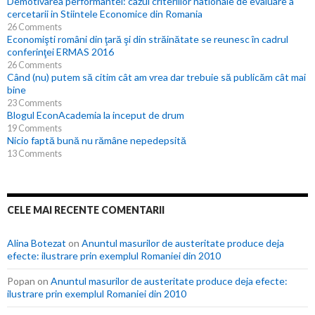
Demotivarea performantei: cazul criteriilor nationale de evaluare a
cercetarii in Stiintele Economice din Romania
26 Comments
Economişti români din ţară şi din străinătate se reunesc în cadrul
conferinţei ERMAS 2016
26 Comments
Când (nu) putem să citim cât am vrea dar trebuie să publicăm cât mai
bine
23 Comments
Blogul EconAcademia la inceput de drum
19 Comments
Nicio faptă bună nu rămâne nepedepsită
13 Comments
CELE MAI RECENTE COMENTARII
Alina Botezat
on
Anuntul masurilor de austeritate produce deja
efecte: ilustrare prin exemplul Romaniei din 2010
Popan
on
Anuntul masurilor de austeritate produce deja efecte:
ilustrare prin exemplul Romaniei din 2010