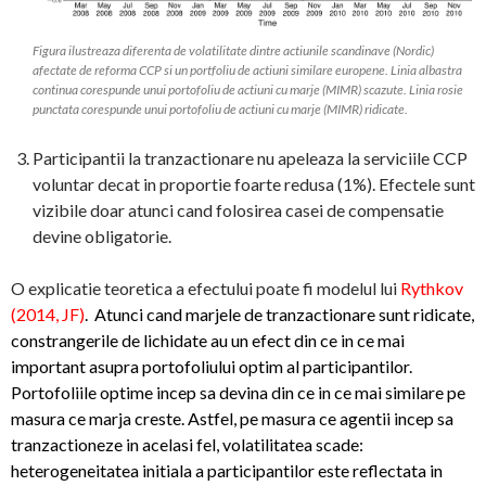
Figura ilustreaza diferenta de volatilitate dintre actiunile scandinave (Nordic)
afectate de reforma CCP si un portfoliu de actiuni similare europene. Linia albastra
continua corespunde unui portofoliu de actiuni cu marje (MIMR) scazute. Linia rosie
punctata corespunde unui portofoliu de actiuni cu marje (MIMR) ridicate.
Participantii la tranzactionare nu apeleaza la serviciile CCP
voluntar decat in proportie foarte redusa (1%). Efectele sunt
vizibile doar atunci cand folosirea casei de compensatie
devine obligatorie.
O explicatie teoretica a efectului poate fi modelul lui
Rythkov
(2014, JF)
. Atunci cand marjele de tranzactionare sunt ridicate,
constrangerile de lichidate au un efect din ce in ce mai
important asupra portofoliului optim al participantilor.
Portofoliile optime incep sa devina din ce in ce mai similare pe
masura ce marja creste. Astfel, pe masura ce agentii incep sa
tranzactioneze in acelasi fel, volatilitatea scade:
heterogeneitatea initiala a participantilor este reflectata in