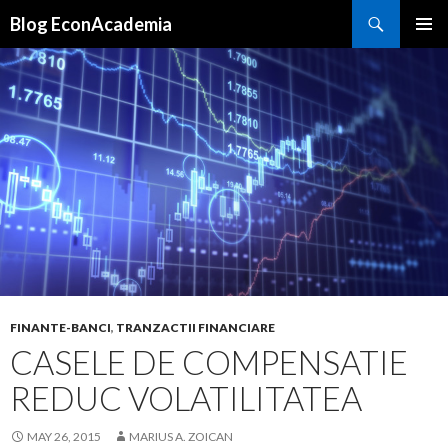
Search
Blog EconAcademia
SKIP
PRIMAR
TO
MENU
CONTENT
FINANTE-BANCI
,
TRANZACTII FINANCIARE
CASELE DE COMPENSATIE
REDUC VOLATILITATEA
MAY 26, 2015
MARIUS A. ZOICAN