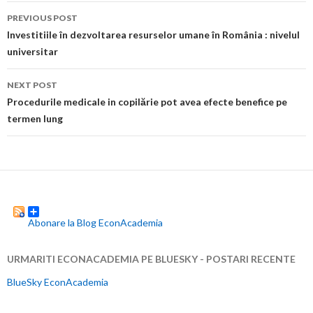
Post
o
n
PREVIOUS POST
navigation
Investitiile în dezvoltarea resurselor umane în România : nivelul
k
dl
universitar
y
NEXT POST
Procedurile medicale in copilărie pot avea efecte benefice pe
termen lung
Abonare la Blog EconAcademia
URMARITI ECONACADEMIA PE BLUESKY - POSTARI RECENTE
BlueSky EconAcademia