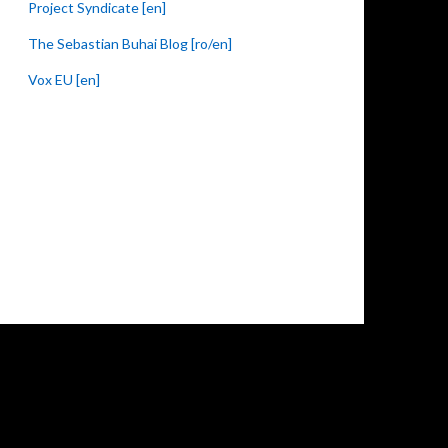
Project Syndicate [en]
The Sebastian Buhai Blog [ro/en]
Vox EU [en]