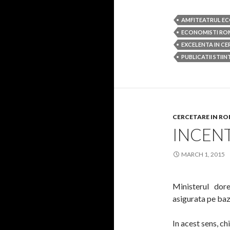
AMFITEATRUL E
ECONOMISTI RO
EXCELENTA IN C
PUBLICATII STIIN
CERCETARE IN R
INCEN
MARCH 1, 2015
Ministerul dore
asigurata pe baza
In acest sens, ch