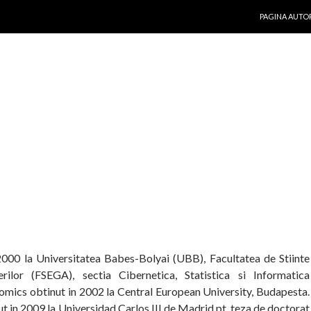
SKIP TO CON
PAGINA AUTO
n 2000 la Universitatea Babes-Bolyai (UBB), Facultatea de Stiinte
ilor (FSEGA), sectia Cibernetica, Statistica si Informatica
omics obtinut in 2002 la Central European University, Budapesta.
t in 2009 la Universidad Carlos III de Madrid pt. teza de doctorat