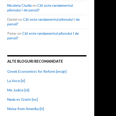
Nicoleta Ciurila
on
Cât este randamentul
pilonului I de pensii?
Daniel
on
Cât este randamentul pilonului I de
pensii?
Peter
on
Cât este randamentul pilonului I de
pensii?
ALTE BLOGURI RECOMANDATE
Greek Economists for Reform [en/gr]
La Voce [it]
Me Judice [nl]
Nada es Gratis [es]
Noise from Amerika [it]