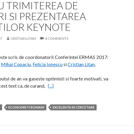
 TRIMITEREA DE
I SI PREZENTAREA
TILOR KEYNOTE
17
CRISTIAN LITAN
4 COMMENTS
este scris de coordonatorii Conferintei ERMAS 2017:
,
Mihai Copaciu
,
Felicia Ionescu
si
Cristian Litan
.
utul de an va gaseste optimisti si foarte motivati, va
est text ca, de curand,
[...]
ECONOMISTI ROMANI
EXCELENTA IN CERCETARE