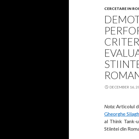
CERCETARE IN R
DEMOT
PERFO
CRITER
EVALUA
STIINT
ROMAN
DECEMBER 16, 2
Nota:
Articolul d
Gheorghe Silagh
al Think Tank-ul
Stiintei din Ro