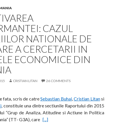
OMANIA
IVAREA
RMANTEI: CAZUL
IILOR NATIONALE DE
RE A CERCETARII IN
ELE ECONOMICE DIN
IA
015
CRISTIAN LITAN
26 COMMENTS
e fata, scris de catre
Sebastian Buhai
,
Cristian Litan
si
i
, constituie una dintre sectiunile Raportului din 2015
ui “Grup de Analiza, Atitudine si Actiune in Politica
mania” (TT- G3A), care
[...]