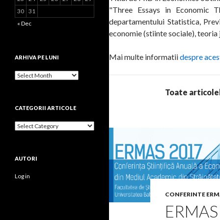
"Three Essays in Economic Th
30
31
departamentului Statistica, Prev
« Dec
economie (stiinte sociale), teoria 
Mai multe informatii
despre aces
ARHIVA PE LUNI
Arhiva
pe
Toate articolel
luni
CATEGORII ARTICOLE
Categorii
articole
AUTORI
Log in
CONFERINTE ERM
ERMAS 