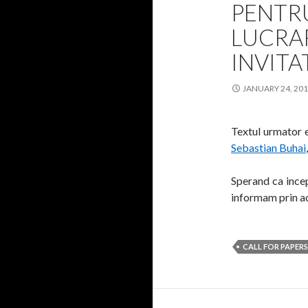
PENTRU
LUCRAR
INVITA
JANUARY 24, 20
Textul urmator 
Sebastian Buhai
Sperand ca incep
informam prin ac
CALL FOR PAPERS