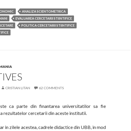
CONOMIC
ANALIZA SCIENTOMETRICA
MANI
EVALUAREA CERCETARII STIINTIFICE
ERCETARE
POLITICA CERCETARII STIINTIFICE
TIFICE
OMANIA
TIVES
CRISTIAN LITAN
62 COMMENTS
ste ca parte din finantarea universitatilor sa fie
 rezultatelor cercetarii din aceste institutii.
iar in zilele acestea, cadrele didactice din UBB, in mod