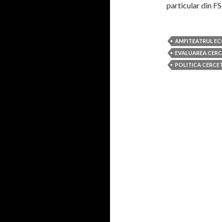
particular din 
AMFITEATRUL E
EVALUAREA CERCE
POLITICA CERCETA