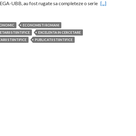
FSEGA-UBB, au fost rugate sa completeze o serie
[...]
CONOMIC
ECONOMISTI ROMANI
TARII STIINTIFICE
EXCELENTA IN CERCETARE
RII STIINTIFICE
PUBLICATII STIINTIFICE