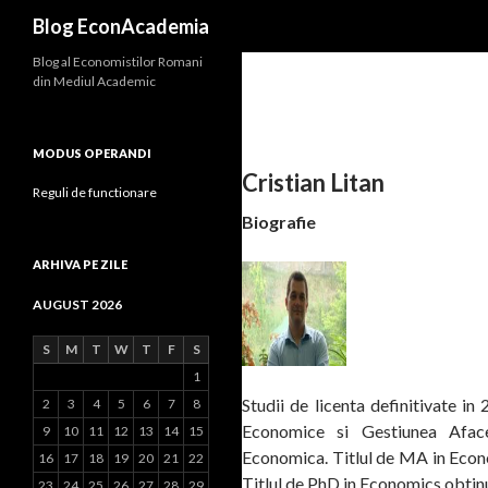
Search
Blog EconAcademia
Blog al Economistilor Romani
din Mediul Academic
MODUS OPERANDI
Cristian Litan
Reguli de functionare
Biografie
ARHIVA PE ZILE
AUGUST 2026
S
M
T
W
T
F
S
1
Studii de licenta definitivate i
2
3
4
5
6
7
8
Economice si Gestiunea Afacer
9
10
11
12
13
14
15
Economica. Titlul de MA in Econ
16
17
18
19
20
21
22
Titlul de PhD in Economics obtinu
23
24
25
26
27
28
29