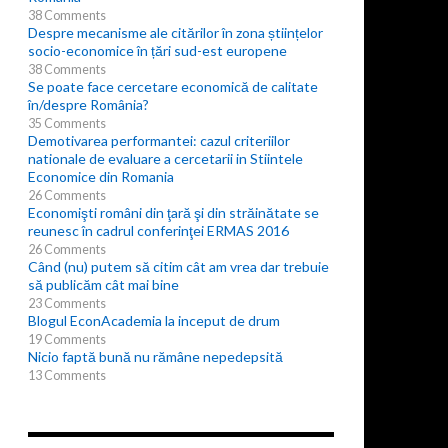
38 Comments
Despre mecanisme ale citărilor în zona științelor
socio-economice în țări sud-est europene
38 Comments
Se poate face cercetare economică de calitate
în/despre România?
35 Comments
Demotivarea performantei: cazul criteriilor
nationale de evaluare a cercetarii in Stiintele
Economice din Romania
26 Comments
Economişti români din ţară şi din străinătate se
reunesc în cadrul conferinţei ERMAS 2016
26 Comments
Când (nu) putem să citim cât am vrea dar trebuie
să publicăm cât mai bine
23 Comments
Blogul EconAcademia la inceput de drum
19 Comments
Nicio faptă bună nu rămâne nepedepsită
13 Comments