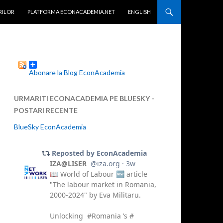
TENT
RILOR
PLATFORMA ECONACADEMIA.NET
ENGLISH
Abonare la Blog EconAcademia
URMARITI ECONACADEMIA PE BLUESKY -
POSTARI RECENTE
BlueSky EconAcademia