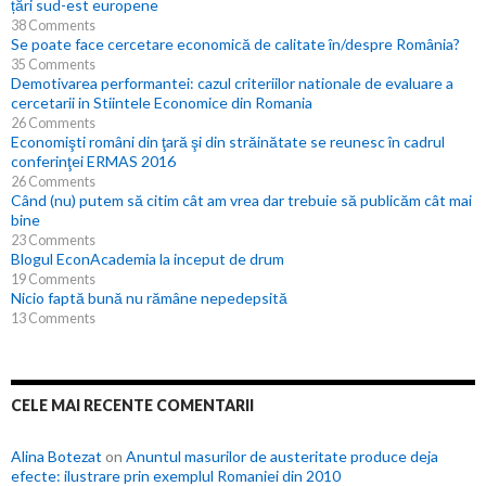
țări sud-est europene
38 Comments
Se poate face cercetare economică de calitate în/despre România?
35 Comments
Demotivarea performantei: cazul criteriilor nationale de evaluare a
cercetarii in Stiintele Economice din Romania
26 Comments
Economişti români din ţară şi din străinătate se reunesc în cadrul
conferinţei ERMAS 2016
26 Comments
Când (nu) putem să citim cât am vrea dar trebuie să publicăm cât mai
bine
23 Comments
Blogul EconAcademia la inceput de drum
19 Comments
Nicio faptă bună nu rămâne nepedepsită
13 Comments
CELE MAI RECENTE COMENTARII
Alina Botezat
on
Anuntul masurilor de austeritate produce deja
efecte: ilustrare prin exemplul Romaniei din 2010