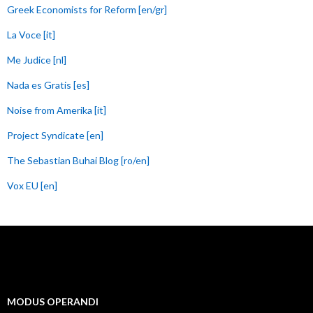
Greek Economists for Reform [en/gr]
La Voce [it]
Me Judice [nl]
Nada es Gratis [es]
Noise from Amerika [it]
Project Syndicate [en]
The Sebastian Buhai Blog [ro/en]
Vox EU [en]
MODUS OPERANDI