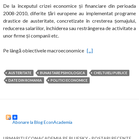
De la începutul crizei economice și financiare din perioada
2008-2010, diferite țări europene au implementat programe
drastice de austeritate, concretizate în cresterea șomajului,
reducerea salariilor, închiderea sau restrângerea de activitate a
unor firme și companii etc.
Pe lângă obiectivele macroeconomice
[...]
AUSTERITATE
BUNASTARE PSIHOLOGICA
CHELTUIELI PUBLICE
DATE DIN ROMANIA
POLITICI ECONOMICE
Abonare la Blog EconAcademia
URMARITI ECONACADEMIA PE BLUESKY - POSTARI RECENTE