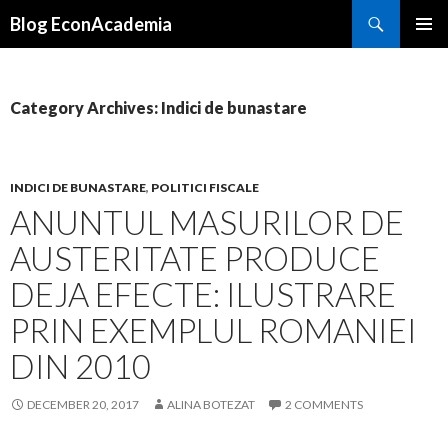
Search
Blog EconAcademia
SKIP
PRIMAR
TO
MENU
CONTENT
Category Archives: Indici de bunastare
INDICI DE BUNASTARE
,
POLITICI FISCALE
ANUNTUL MASURILOR DE
AUSTERITATE PRODUCE
DEJA EFECTE: ILUSTRARE
PRIN EXEMPLUL ROMANIEI
DIN 2010
DECEMBER 20, 2017
ALINA BOTEZAT
2 COMMENTS