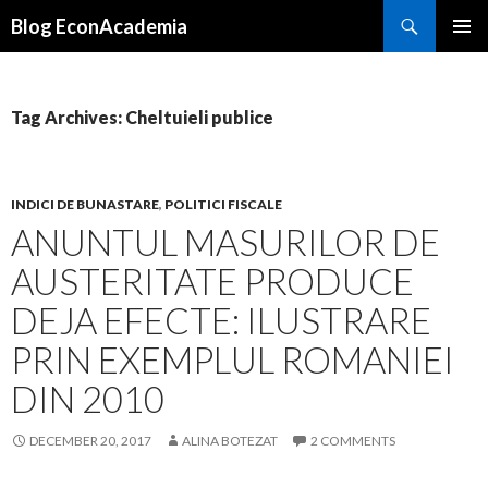
Search
Blog EconAcademia
SKIP
PRIMAR
TO
MENU
CONTENT
Tag Archives: Cheltuieli publice
INDICI DE BUNASTARE
,
POLITICI FISCALE
ANUNTUL MASURILOR DE
AUSTERITATE PRODUCE
DEJA EFECTE: ILUSTRARE
PRIN EXEMPLUL ROMANIEI
DIN 2010
DECEMBER 20, 2017
ALINA BOTEZAT
2 COMMENTS