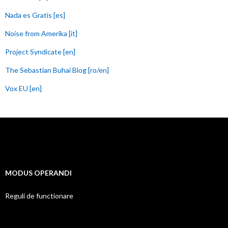
Nada es Gratis [es]
Noise from Amerika [it]
Project Syndicate [en]
The Sebastian Buhai Blog [ro/en]
Vox EU [en]
MODUS OPERANDI
Reguli de functionare