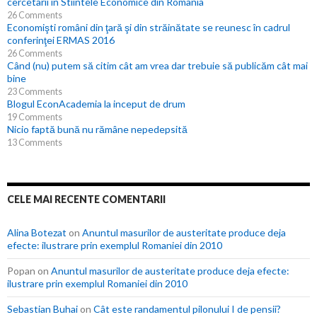
cercetarii in Stiintele Economice din Romania
26 Comments
Economişti români din ţară şi din străinătate se reunesc în cadrul
conferinţei ERMAS 2016
26 Comments
Când (nu) putem să citim cât am vrea dar trebuie să publicăm cât mai
bine
23 Comments
Blogul EconAcademia la inceput de drum
19 Comments
Nicio faptă bună nu rămâne nepedepsită
13 Comments
CELE MAI RECENTE COMENTARII
Alina Botezat
on
Anuntul masurilor de austeritate produce deja
efecte: ilustrare prin exemplul Romaniei din 2010
Popan
on
Anuntul masurilor de austeritate produce deja efecte:
ilustrare prin exemplul Romaniei din 2010
Sebastian Buhai
on
Cât este randamentul pilonului I de pensii?