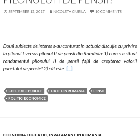
SEPTEMBER 15, 2017
NICOLETA CIURILA
10 COMMENTS
Două subiecte de interes s-au conturat în actuala discuție cu privire
la pilonul I versus pilonul II de pensii din România: 1) cum s-a situat
randamentul pilonului II de pensii față de creșterea valorii
punctului de pensie? 2) cât este
[...]
CHELTUIELI PUBLICE
DATE DIN ROMANIA
PENSII
POLITICI ECONOMICE
ECONOMIA EDUCATIEI
,
INVATAMANT IN ROMANIA