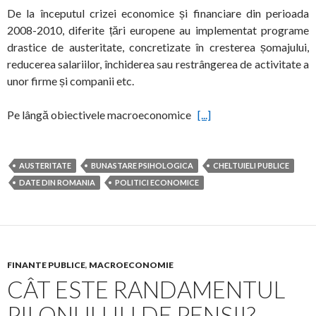
De la începutul crizei economice și financiare din perioada
2008-2010, diferite țări europene au implementat programe
drastice de austeritate, concretizate în cresterea șomajului,
reducerea salariilor, închiderea sau restrângerea de activitate a
unor firme și companii etc.
Pe lângă obiectivele macroeconomice
[...]
AUSTERITATE
BUNASTARE PSIHOLOGICA
CHELTUIELI PUBLICE
DATE DIN ROMANIA
POLITICI ECONOMICE
FINANTE PUBLICE
,
MACROECONOMIE
CÂT ESTE RANDAMENTUL
PILONULUI I DE PENSII?