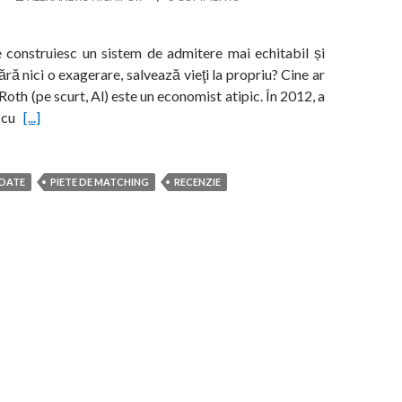
 construiesc un sistem de admitere mai echitabil și
fără nici o exagerare, salvează vieţi la propriu? Cine ar
 Roth (pe scurt, Al) este un economist atipic. În 2012, a
ă cu
[...]
DATE
PIETE DE MATCHING
RECENZIE