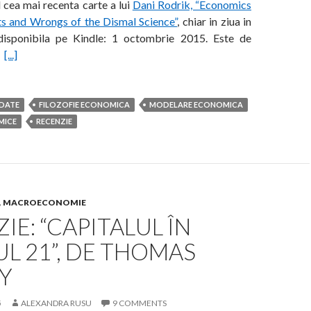
l cea mai recenta carte a lui
Dani Rodrik, “Economics
ts and Wrongs of the Dismal Science”
, chiar in ziua in
disponibila pe Kindle: 1 octombrie 2015. Este de
i
[...]
DATE
FILOZOFIE ECONOMICA
MODELARE ECONOMICA
MICE
RECENZIE
,
MACROECONOMIE
IE: “CAPITALUL ÎN
L 21”, DE THOMAS
Y
5
ALEXANDRA RUSU
9 COMMENTS