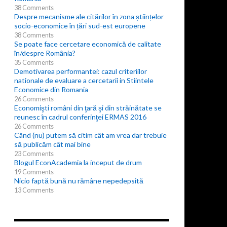
38 Comments
Despre mecanisme ale citărilor în zona științelor
socio-economice în țări sud-est europene
38 Comments
Se poate face cercetare economică de calitate
în/despre România?
35 Comments
Demotivarea performantei: cazul criteriilor
nationale de evaluare a cercetarii in Stiintele
Economice din Romania
26 Comments
Economişti români din ţară şi din străinătate se
reunesc în cadrul conferinţei ERMAS 2016
26 Comments
Când (nu) putem să citim cât am vrea dar trebuie
să publicăm cât mai bine
23 Comments
Blogul EconAcademia la inceput de drum
19 Comments
Nicio faptă bună nu rămâne nepedepsită
13 Comments