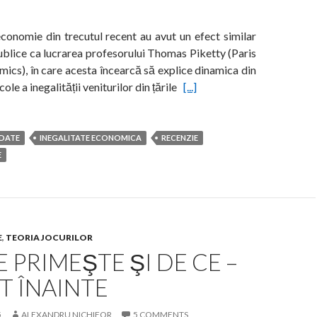
economie din trecutul recent au avut un efect similar
ublice ca lucrarea profesorului Thomas Piketty (Paris
ics), în care acesta încearcă să explice dinamica din
ole a inegalității veniturilor din țările
[...]
DATE
INEGALITATE ECONOMICA
RECENZIE
E
E
,
TEORIA JOCURILOR
E PRIMEŞTE ŞI DE CE –
T ÎNAINTE
5
ALEXANDRU NICHIFOR
5 COMMENTS