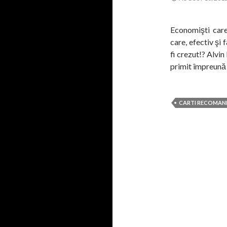
Economişti care
care, efectiv şi 
fi crezut!? Alvin
primit împreun
CARTI RECOMAN