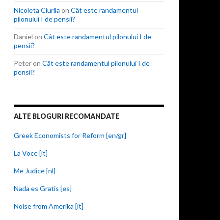
Nicoleta Ciurila
on
Cât este randamentul
pilonului I de pensii?
Daniel
on
Cât este randamentul pilonului I de
pensii?
Peter
on
Cât este randamentul pilonului I de
pensii?
ALTE BLOGURI RECOMANDATE
Greek Economists for Reform [en/gr]
La Voce [it]
Me Judice [nl]
Nada es Gratis [es]
Noise from Amerika [it]