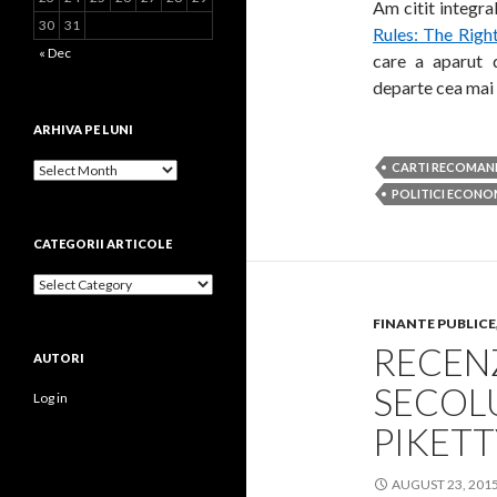
Am citit integra
30
31
Rules: The Righ
« Dec
care a aparut 
departe cea ma
ARHIVA PE LUNI
Arhiva
CARTI RECOMAN
pe
POLITICI ECONO
luni
CATEGORII ARTICOLE
Categorii
articole
FINANTE PUBLICE
RECENZ
AUTORI
SECOLU
Log in
PIKETT
AUGUST 23, 201