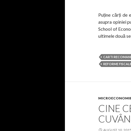
Puține cărți de 
asupra opiniei p
School of Econom
ultimele două sec
CARTI RECOMAN
REFORME FISCAL
MICROECONOMI
CINE C
CUVÂN
AUGUST 10, 201