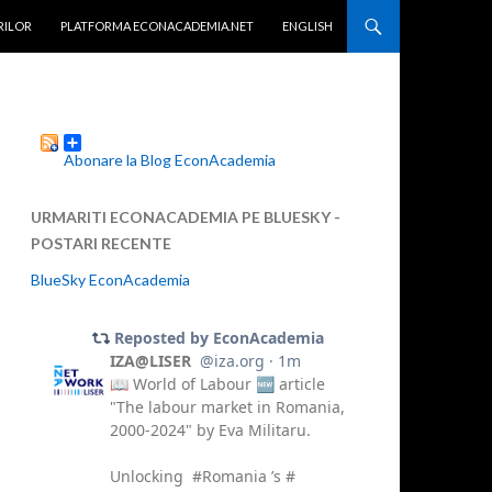
TENT
RILOR
PLATFORMA ECONACADEMIA.NET
ENGLISH
Abonare la Blog EconAcademia
URMARITI ECONACADEMIA PE BLUESKY -
POSTARI RECENTE
BlueSky EconAcademia