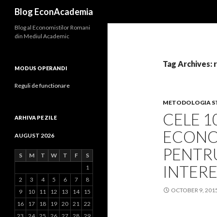
Search
Blog EconAcademia
Blog al Economistilor Romani
din Mediul Academic
Tag Archives: 
MODUS OPERANDI
Reguli de functionare
METODOLOGIA S
CELE 1
ARHIVA PE ZILE
ECONOM
AUGUST 2026
PENTR
S
M
T
W
T
F
S
INTER
1
2
3
4
5
6
7
8
OCTOBER 9, 201
9
10
11
12
13
14
15
16
17
18
19
20
21
22
23
24
25
26
27
28
29