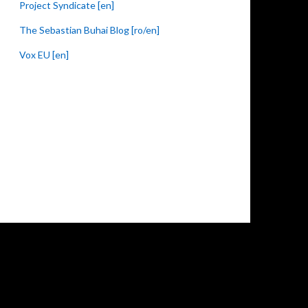
Project Syndicate [en]
The Sebastian Buhai Blog [ro/en]
Vox EU [en]